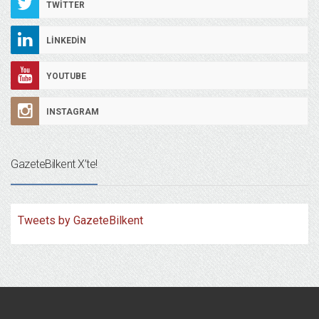
TWITTER
LINKEDIN
YOUTUBE
INSTAGRAM
GazeteBilkent X’te!
Tweets by GazeteBilkent