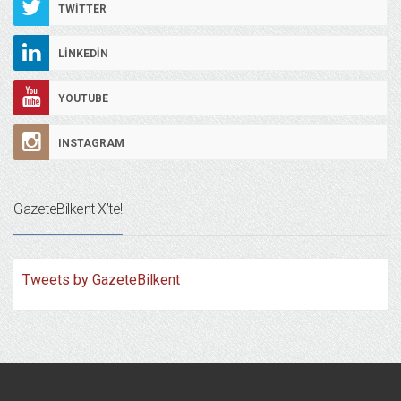
TWITTER
LINKEDIN
YOUTUBE
INSTAGRAM
GazeteBilkent X’te!
Tweets by GazeteBilkent