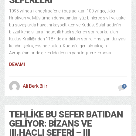
1095 yılında ilk haçlı seferleri başladıktan 100 yıl geçtikten,
Hristiyan ve Müslüman dünyasından yüz binlerce sivil ve asker
bu savaşlarda hayatını kaybettikten ve Kudüs, Salahaddin’in
bizzat kendisi tarafından, ilk haçlı seferleri sonrası kurulan
Kudüs Krallığından 1187’de alındıktan sonra Hristiyan dünyası
kendini şok içerisinde buldu. Kudüs’ü geri almak için
Avrupa’nın önde gelen liderlerinin yani İngiltere, Fransa
DEVAMI
Ali Berk Bilir
1
TEHLIKE BU SEFER BATIDAN
GELIYOR: BIZANS VE
III.HAÇLI SEFERI – III