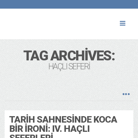
Toggl
naviga
TAG ARCHIVES:
HAÇLI SEFERI
TARIH SAHNESINDE KOCA
BIR IRONI: IV. HAÇLI
SEFERLERI