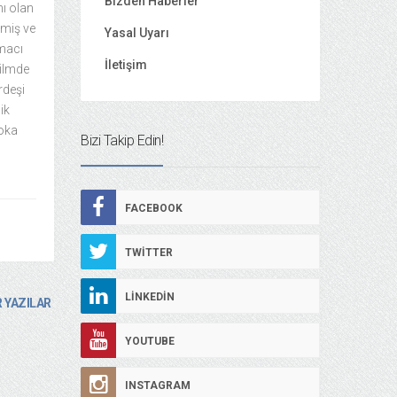
Bizden Haberler
ı olan
çmiş ve
Yasal Uyarı
emacı
İletişim
filmde
rdeşi
ik
loka
Bizi Takip Edin!
FACEBOOK
TWITTER
LINKEDIN
 YAZILAR
YOUTUBE
INSTAGRAM