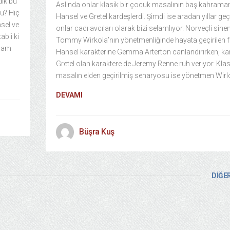
dik bu
Aslında onlar klasik bir çocuk masalının baş kahraman
mu? Hiç
Hansel ve Gretel kardeşlerdi. Şimdi ise aradan yıllar ge
sel ve
onlar cadı avcıları olarak bizi selamlıyor. Norveçli sin
abii ki
Tommy Wirkola’nın yönetmenliğinde hayata geçirilen 
Adam
Hansel karakterine Gemma Arterton canlandırırken, ka
Gretel olan karaktere de Jeremy Renne ruh veriyor. Klas
masalın elden geçirilmiş senaryosu ise yönetmen Wir
DEVAMI
Büşra Kuş
DİĞER