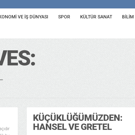
KONOMI VE İŞ DÜNYASI
SPOR
KÜLTÜR SANAT
BILIM
VES:
L
KÜÇÜKLÜĞÜMÜZDEN:
HANSEL VE GRETEL
çıdır