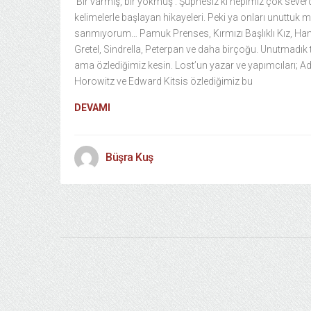
‘Bir varmış, bir yokmuş’. Şüphesiz ki hepimiz çok sever
kelimelerle başlayan hikayeleri. Peki ya onları unuttuk 
sanmıyorum… Pamuk Prenses, Kırmızı Başlıklı Kız, Han
Gretel, Sindrella, Peterpan ve daha birçoğu. Unutmadık t
ama özlediğimiz kesin. Lost’un yazar ve yapımcıları; 
Horowitz ve Edward Kitsis özlediğimiz bu
DEVAMI
Büşra Kuş