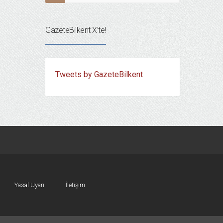
GazeteBilkent X’te!
Tweets by GazeteBilkent
Yasal Uyarı
İletişim