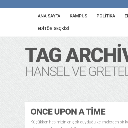
ANA SAYFA
KAMPÜS
POLITIKA
E
EDITÖR SEÇKISI
TAG ARCHI
HANSEL VE GRETE
ONCE UPON A TIME
Küçükken hepimizin en çok duyduğu kelimelerden bir ka