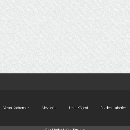
Yayın Kadromuz
Mezunlar
Ünlü Köşesi
Bizden Haberler
Dex Medya |
Web Tasarım