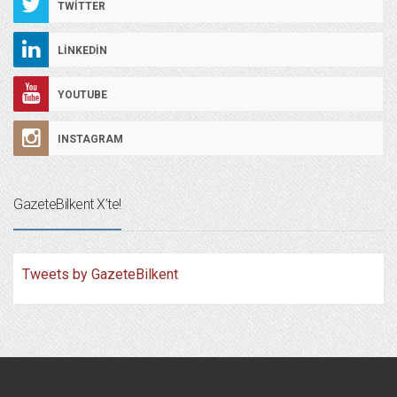
TWITTER
LINKEDIN
YOUTUBE
INSTAGRAM
GazeteBilkent X’te!
Tweets by GazeteBilkent