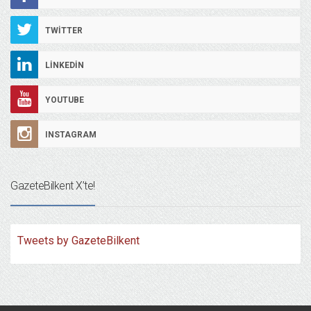
TWITTER
LINKEDIN
YOUTUBE
INSTAGRAM
GazeteBilkent X’te!
Tweets by GazeteBilkent