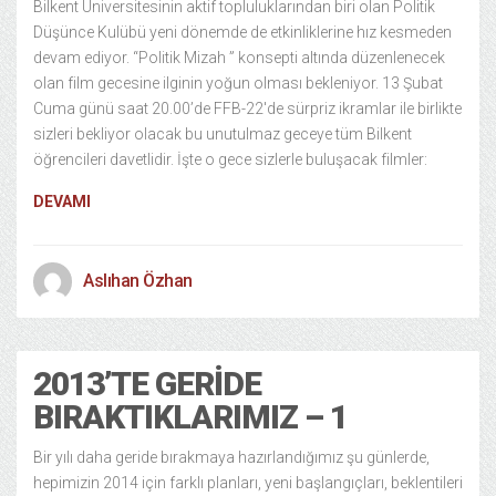
Bilkent Üniversitesinin aktif topluluklarından biri olan Politik
Düşünce Kulübü yeni dönemde de etkinliklerine hız kesmeden
devam ediyor. “Politik Mizah ” konsepti altında düzenlenecek
olan film gecesine ilginin yoğun olması bekleniyor. 13 Şubat
Cuma günü saat 20.00’de FFB-22′de sürpriz ikramlar ile birlikte
sizleri bekliyor olacak bu unutulmaz geceye tüm Bilkent
öğrencileri davetlidir. İşte o gece sizlerle buluşacak filmler:
DEVAMI
Aslıhan Özhan
2013’TE GERIDE
BIRAKTIKLARIMIZ – 1
Bir yılı daha geride bırakmaya hazırlandığımız şu günlerde,
hepimizin 2014 için farklı planları, yeni başlangıçları, beklentileri