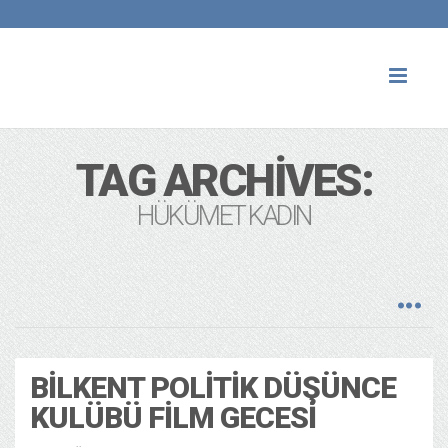
Toggl
naviga
TAG ARCHIVES:
HÜKÜMET KADIN
BILKENT POLITIK DÜŞÜNCE
KULÜBÜ FILM GECESI