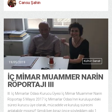
Cansu Şahin
Kültür Sanat
19/05/2019
İÇ MIMAR MUAMMER NARIN
RÖPORTAJI III
III. İç Mimarlar Odası Kurucu Üyesi İç Mimar Muammer Narin
Röportajı 5 Mayıs 2017 İç Mimarlar Odası’nın kuruluşundaki
süreci kurucu üye olarak, mücadele ve kuruluş sürecini
anlatabilir misiniz? Şimdi ben biraz önce söylediğim gibi 1