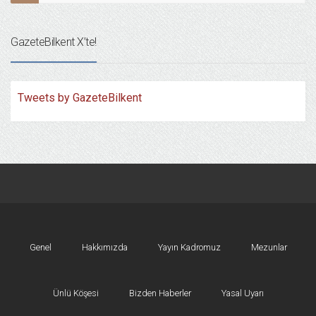
GazeteBilkent X’te!
Tweets by GazeteBilkent
Genel
Hakkımızda
Yayın Kadromuz
Mezunlar
Ünlü Köşesi
Bizden Haberler
Yasal Uyarı