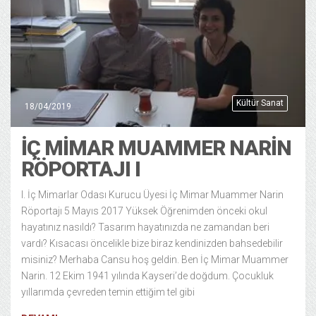
Kültür Sanat
18/04/2019
İÇ MIMAR MUAMMER NARIN
RÖPORTAJI I
I. İç Mimarlar Odası Kurucu Üyesi İç Mimar Muammer Narin
Röportajı 5 Mayıs 2017 Yüksek Öğrenimden önceki okul
hayatınız nasıldı? Tasarım hayatınızda ne zamandan beri
vardı? Kısacası öncelikle bize biraz kendinizden bahsedebilir
misiniz? Merhaba Cansu hoş geldin. Ben İç Mimar Muammer
Narin. 12 Ekim 1941 yılında Kayseri’de doğdum. Çocukluk
yıllarımda çevreden temin ettiğim tel gibi