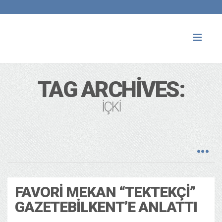
Toggl
naviga
TAG ARCHIVES:
IÇKI
FAVORI MEKAN “TEKTEKÇI”
GAZETEBILKENT’E ANLATTI