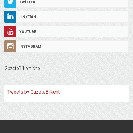
TWITTER
LINKEDIN
YOUTUBE
INSTAGRAM
GazeteBilkent X’te!
Tweets by GazeteBilkent