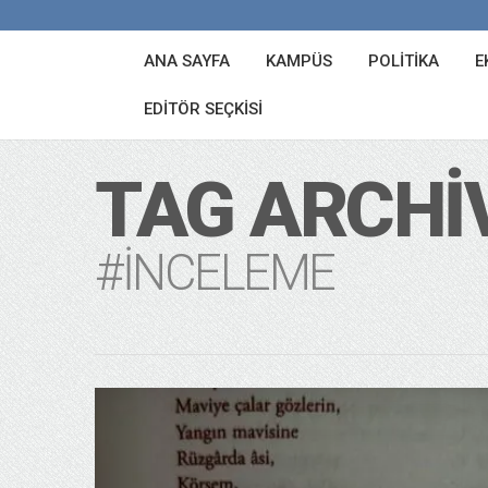
ANA SAYFA
KAMPÜS
POLITIKA
E
EDITÖR SEÇKISI
TAG ARCHI
#INCELEME