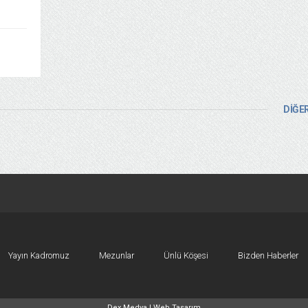
DİĞER
Yayın Kadromuz
Mezunlar
Ünlü Köşesi
Bizden Haberler
Dex Medya |
Web Tasarım