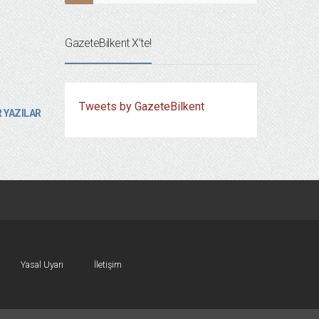
GazeteBilkent X’te!
Tweets by GazeteBilkent
 YAZILAR
Yasal Uyarı
İletişim