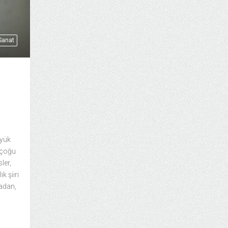
 Sanat
üyük
n çoğu
ler,
k şiiri
adan,