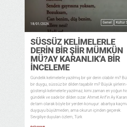
Genel
Kültür
18/01/2026
SÜSSÜZ KELIMELERLE
DERIN BIR ŞIIR MÜMKÜN
MÜ?AY KARANLIK’A BIR
İNCELEME
Gündelik kelimelerle yazılmış bir şiir derin olabilir mi? B
bir duygu, süssüz bir dilden taşabilir mi? Büyük şiirleri
gösterişli kelimelerle yazılmaz; kimi zaman en yoğun his
gündelik ve sade bir dilden sızar. Ahmet Arif’in Ay Karanlı
de tam olarak böyle bir yerden konuşur: abartıya kaçm
duyguyu büyütmeden, ama okurun içinden geçerek.
Sevgiliye duyulan özlem, Türk