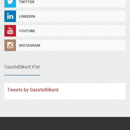
TWITTER
LINKEDIN
YOUTUBE
INSTAGRAM
GazeteBilkent X’te!
Tweets by GazeteBilkent