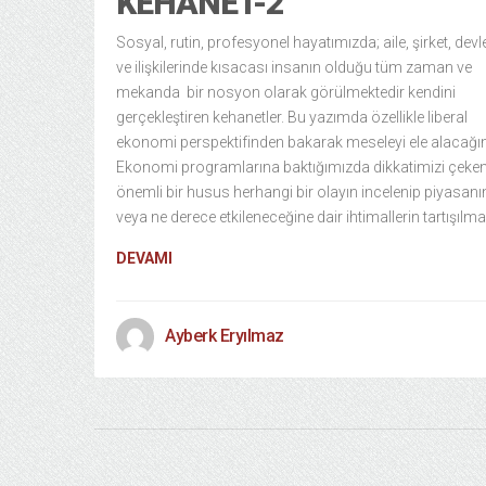
KEHANET-2
Sosyal, rutin, profesyonel hayatımızda; aile, şirket, devlet
ve ilişkilerinde kısacası insanın olduğu tüm zaman ve
mekanda bir nosyon olarak görülmektedir kendini
gerçekleştiren kehanetler. Bu yazımda özellikle liberal
ekonomi perspektifinden bakarak meseleyi ele alacağı
Ekonomi programlarına baktığımızda dikkatimizi çeke
önemli bir husus herhangi bir olayın incelenip piyasanı
veya ne derece etkileneceğine dair ihtimallerin tartışılma
DEVAMI
Ayberk Eryılmaz