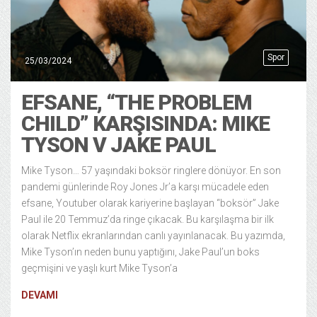
Spor
25/03/2024
EFSANE, “THE PROBLEM
CHILD” KARŞISINDA: MIKE
TYSON V JAKE PAUL
Mike Tyson… 57 yaşındaki boksör ringlere dönüyor. En son
pandemi günlerinde Roy Jones Jr’a karşı mücadele eden
efsane, Youtuber olarak kariyerine başlayan “boksör” Jake
Paul ile 20 Temmuz’da ringe çıkacak. Bu karşılaşma bir ilk
olarak Netflix ekranlarından canlı yayınlanacak. Bu yazımda,
Mike Tyson’ın neden bunu yaptığını, Jake Paul’un boks
geçmişini ve yaşlı kurt Mike Tyson’a
DEVAMI