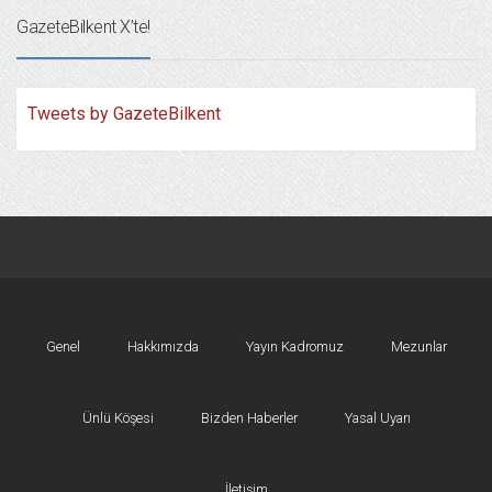
GazeteBilkent X’te!
Tweets by GazeteBilkent
Genel
Hakkımızda
Yayın Kadromuz
Mezunlar
Ünlü Köşesi
Bizden Haberler
Yasal Uyarı
İletişim