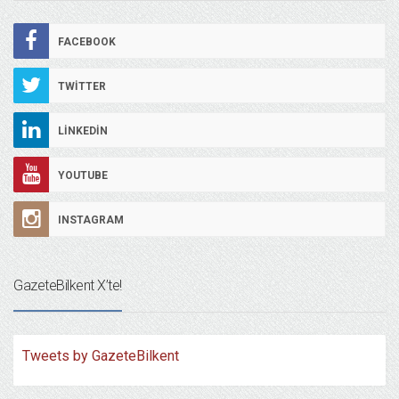
FACEBOOK
TWITTER
LINKEDIN
YOUTUBE
INSTAGRAM
GazeteBilkent X’te!
Tweets by GazeteBilkent