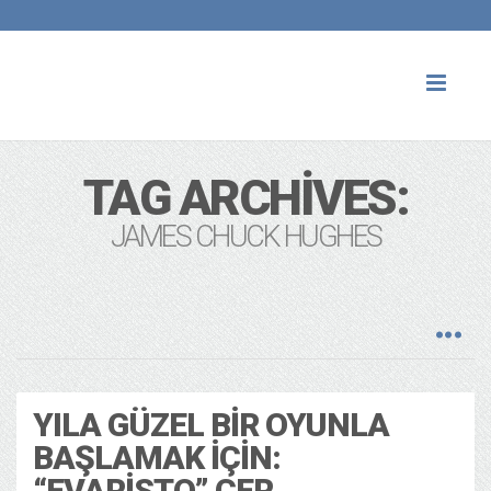
Toggl
naviga
TAG ARCHIVES:
JAMES CHUCK HUGHES
YILA GÜZEL BIR OYUNLA
BAŞLAMAK İÇIN:
“EVARISTO” CER