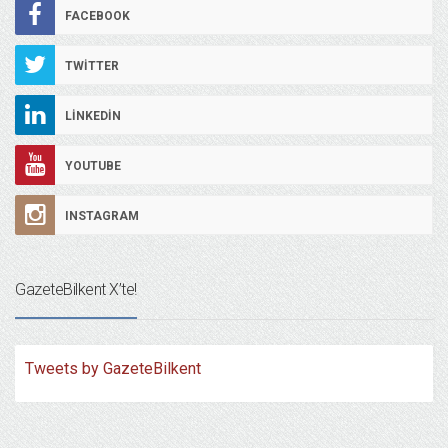
FACEBOOK
TWITTER
LINKEDIN
YOUTUBE
INSTAGRAM
GazeteBilkent X’te!
Tweets by GazeteBilkent