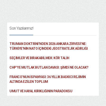
Son Yazılarımız!
TRUMAN DOKTRINI’NDEN 2026 ANKARA ZIRVESI’NE:
TÜRKIYE’NIN NATO İÇINDEKI JEOSTRATEJIK AĞIRLIĞI
SEÇIMLER VE BIRAKABILMEK: KÖR TALIH
CHP’YE MUTLAK BUTLAN DAVASI: ŞİMDİ NE OLACAK?
FRANCO’NUN İSPANYASI: 36 YILLIK BASKICI REJIMIN
ALTINDA EZILEN TOPLUM
UMUT VE HAYAL KIRIKLIĞININ PARADOKSU