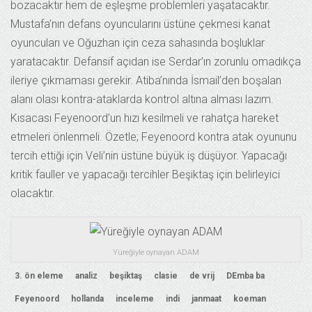
bozacaktır hem de eşleşme problemleri yaşatacaktır.
Mustafa’nın defans oyuncularını üstüne çekmesi kanat
oyuncuları ve Oğuzhan için ceza sahasında boşluklar
yaratacaktır. Defansif açıdan ise Serdar’ın zorunlu omadıkça
ileriye çıkmaması gerekir. Atiba’nında İsmail’den boşalan
alanı olası kontra-ataklarda kontrol altına alması lazım.
Kısacası Feyenoord’un hızı kesilmeli ve rahatça hareket
etmeleri önlenmeli. Özetle; Feyenoord kontra atak oyununu
tercih ettiği için Veli’nin üstüne büyük iş düşüyor. Yapacağı
kritik fauller ve yapacağı tercihler Beşiktaş için belirleyici
olacaktır.
Yüreğiyle oynayan ADAM
3. ön eleme
analiz
beşiktaş
clasie
de vrij
DEmba ba
Feyenoord
hollanda
inceleme
indi
janmaat
koeman