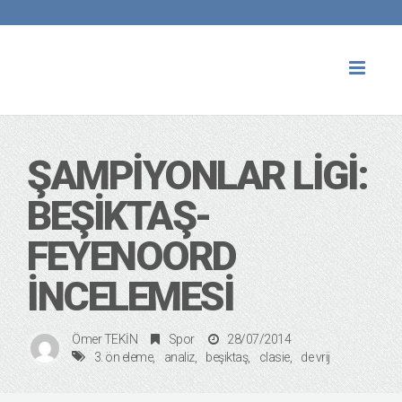
Toggl
naviga
ŞAMPIYONLAR LIGI:
BEŞIKTAŞ-
FEYENOORD
İNCELEMESI
Ömer TEKİN
Spor
28/07/2014
3. ön eleme
analiz
beşiktaş
clasie
de vrij