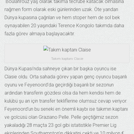
Boulahrouz yaş olarak takıma tecrübe katacak olmasına
rağmen form olarak eski günlerinden uzak. Öte yandan
Dünya kupasına çağrılan ve hem stoper hem de sol bek
oynayabilen 20 yaşındaki Terence Kongolo takımda daha
fazla görev almaya başlayacaktır.
Takım kaptanı Clasie
Dünya Kupası’nda sahneye çıkan bir başka oyuncu ise
Clasie oldu. Orta sahada görev yapan genç oyuncu başarılı
oyunu ve Feyenoord’da geçirdiği başarılı bir sezonun
ardından transferin gözdesi olsa da hem kendisi hem de
kulübü şu an için transfer tekliflerine olumsuz cevap veriyor.
Feyenoord’un bu seneki en önemli kaybı ise takımın kaptanı
ve golcüsü olan Graziano Pelle. Pelle geçtiğimiz sezon
yakaladığı 28 maçta 23 gol gibi istatistikle Premier Lig
ekiplerinden Southampton’ın dikkatini çekti ve 10 milyon €