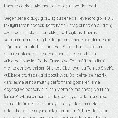
transfer olurken, Almeida ile sözleşme yenilenmedi.
Geçen sene olduğu gibi Biliç bu sene de Feyenord gibi 4-3-3
taktiğini tercih edecek, keza hazırlık maçlarında da bu diziliş
üzerinden maçlarını gerçekleştirdi Beşiktaş. Hazırlık
karşılaşmalarında sağ bekte geçen senede eleştirilmesine
rağmen alternatifi bulunamayan Serdar Kurtuluş tercih
edilirken, stoperde ise geçen sene özel olarak fizik
yüklemesi yapılan Pedro Franco ve Ersan Gülüm ikilisini
monte etmeye çalışan Biliç, tecrübeli oyuncu Tomas Sivok’u
kulübede oturtacak gibi gözüküyor. Sol bekte ise hazırlık
karşılaşmalarında müthiş performans gösteren İsmail
Köybaşı ve bonservisi alınan Motta forma savaşı verirken
İsmail Köybaşı bir adım önde gözüküyor. Orta alanda ise
Fernandes’in de takımdan ayrılmasıyla takımın defansif
ortasaha rolüne soyunacak joker adam Atiba Hutchinson
olurken, geçen sezonu çok iyi geçiren, orta alana direnç