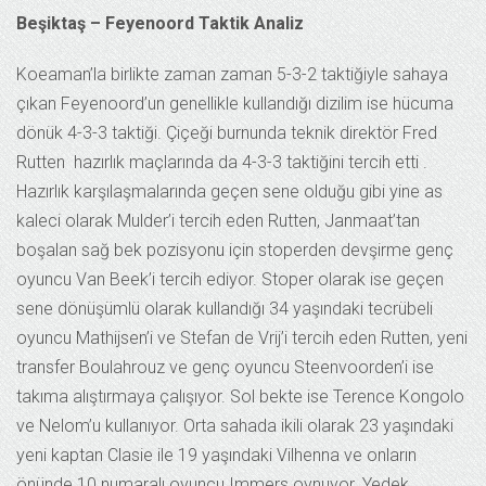
Beşiktaş – Feyenoord Taktik Analiz
Koeaman’la birlikte zaman zaman 5-3-2 taktiğiyle sahaya
çıkan Feyenoord’un genellikle kullandığı dizilim ise hücuma
dönük 4-3-3 taktiği. Çiçeği burnunda teknik direktör Fred
Rutten hazırlık maçlarında da 4-3-3 taktiğini tercih etti .
Hazırlık karşılaşmalarında geçen sene olduğu gibi yine as
kaleci olarak Mulder’i tercih eden Rutten, Janmaat’tan
boşalan sağ bek pozisyonu için stoperden devşirme genç
oyuncu Van Beek’i tercih ediyor. Stoper olarak ise geçen
sene dönüşümlü olarak kullandığı 34 yaşındaki tecrübeli
oyuncu Mathijsen’i ve Stefan de Vrij’i tercih eden Rutten, yeni
transfer Boulahrouz ve genç oyuncu Steenvoorden’i ise
takıma alıştırmaya çalışıyor. Sol bekte ise Terence Kongolo
ve Nelom’u kullanıyor. Orta sahada ikili olarak 23 yaşındaki
yeni kaptan Clasie ile 19 yaşındaki Vilhenna ve onların
önünde 10 numaralı oyuncu Immers oynuyor. Yedek