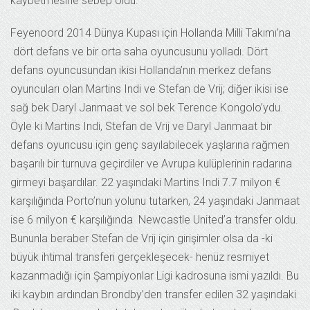
kaybetmesine sebep oldu.
Feyenoord 2014 Dünya Kupası için Hollanda Milli Takımı’na
dört defans ve bir orta saha oyuncusunu yolladı. Dört
defans oyuncusundan ikisi Hollanda’nın merkez defans
oyuncuları olan Martins Indi ve Stefan de Vrij; diğer ikisi ise
sağ bek Daryl Janmaat ve sol bek Terence Kongolo’ydu.
Öyle ki Martins Indi, Stefan de Vrij ve Daryl Janmaat bir
defans oyuncusu için genç sayılabilecek yaşlarına rağmen
başarılı bir turnuva geçirdiler ve Avrupa kulüplerinin radarına
girmeyi başardılar. 22 yaşındaki Martins Indi 7.7 milyon €
karşılığında Porto’nun yolunu tutarken, 24 yaşındaki Janmaat
ise 6 milyon € karşılığında Newcastle United’a transfer oldu.
Bununla beraber Stefan de Vrij için girişimler olsa da -ki
büyük ihtimal transferi gerçekleşecek- henüz resmiyet
kazanmadığı için Şampiyonlar Ligi kadrosuna ismi yazıldı. Bu
iki kaybın ardından Brondby’den transfer edilen 32 yaşındaki