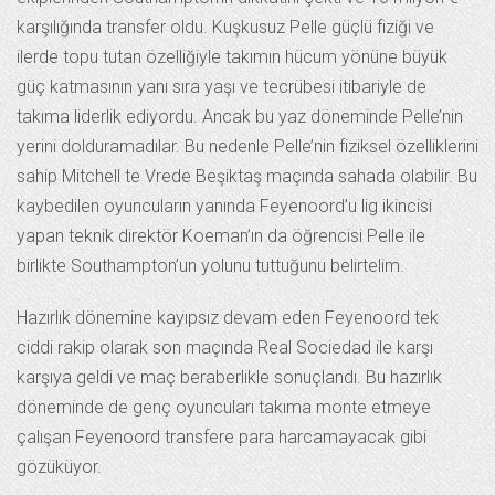
karşılığında transfer oldu. Kuşkusuz Pelle güçlü fiziği ve
ilerde topu tutan özelliğiyle takımın hücum yönüne büyük
güç katmasının yanı sıra yaşı ve tecrübesi itibariyle de
takıma liderlik ediyordu. Ancak bu yaz döneminde Pelle’nin
yerini dolduramadılar. Bu nedenle Pelle’nin fiziksel özelliklerini
sahip Mitchell te Vrede Beşiktaş maçında sahada olabilir. Bu
kaybedilen oyuncuların yanında Feyenoord’u lig ikincisi
yapan teknik direktör Koeman’ın da öğrencisi Pelle ile
birlikte Southampton’un yolunu tuttuğunu belirtelim.
Hazırlık dönemine kayıpsız devam eden Feyenoord tek
ciddi rakip olarak son maçında Real Sociedad ile karşı
karşıya geldi ve maç beraberlikle sonuçlandı. Bu hazırlık
döneminde de genç oyuncuları takıma monte etmeye
çalışan Feyenoord transfere para harcamayacak gibi
gözüküyor.