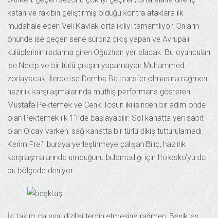
katan ve rakibin geliştirmiş olduğu kontra ataklara ilk
müdahale eden Veli Kavlak orta ikiliyi tamamlıyor. Onların
önünde ise geçen sene sürpriz çıkış yapan ve Avrupalı
kulüplerinin radarına giren Oğuzhan yer alacak. Bu oyuncuları
ise Necip ve bir türlü çıkışını yapamayan Muhammed
zorlayacak. İlerde ise Demba Ba transfer olmasına rağmen
hazırlık karşılaşmalarında müthiş performans gösteren
Mustafa Pektemek ve Cenk Tosun ikilisinden bir adım önde
olan Pektemek ilk 11’de başlayabilir. Sol kanatta yeri sabit
olan Olcay varken, sağ kanatta bir türlü dikiş tutturulamadı.
Kerim Frei’ı buraya yerleştirmeye çalışan Biliç, hazırlık
karşılaşmalarında umduğunu bulamadığı için Holosko’yu da
bu bölgede deniyor.
İki takım da aynı dizilişi tercih etmesine rağmen, Beşiktaş