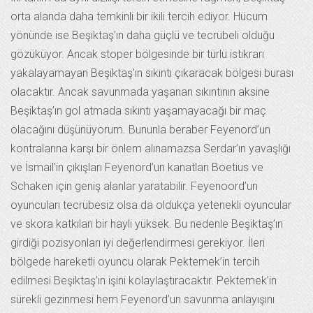
orta alanda daha temkinli bir ikili tercih ediyor. Hücum
yönünde ise Beşiktaş’ın daha güçlü ve tecrübeli olduğu
gözüküyor. Ancak stoper bölgesinde bir türlü istikrarı
yakalayamayan Beşiktaş’ın sıkıntı çıkaracak bölgesi burası
olacaktır. Ancak savunmada yaşanan sıkıntının aksine
Beşiktaş’ın gol atmada sıkıntı yaşamayacağı bir maç
olacağını düşünüyorum. Bununla beraber Feyenord’un
kontralarına karşı bir önlem alınamazsa Serdar’ın yavaşlığı
ve İsmail’in çıkışları Feyenord’un kanatları Boetius ve
Schaken için geniş alanlar yaratabilir. Feyenoord’un
oyuncuları tecrübesiz olsa da oldukça yetenekli oyuncular
ve skora katkıları bir hayli yüksek. Bu nedenle Beşiktaş’ın
girdiği pozisyonları iyi değerlendirmesi gerekiyor. İleri
bölgede hareketli oyuncu olarak Pektemek’in tercih
edilmesi Beşiktaş’ın işini kolaylaştıracaktır. Pektemek’in
sürekli gezinmesi hem Feyenord’un savunma anlayışını