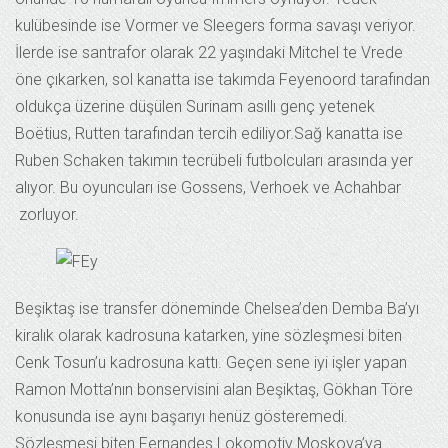
kulübesinde ise Vormer ve Sleegers forma savaşı veriyor.
İlerde ise santrafor olarak 22 yaşındaki Mitchel te Vrede
öne çıkarken, sol kanatta ise takımda Feyenoord tarafından
oldukça üzerine düşülen Surinam asıllı genç yetenek
Boëtius, Rutten tarafından tercih ediliyor.Sağ kanatta ise
Ruben Schaken takımın tecrübeli futbolcuları arasında yer
alıyor. Bu oyuncuları ise Gossens, Verhoek ve Achahbar
zorluyor.
Beşiktaş ise transfer döneminde Chelsea’den Demba Ba’yı
kiralık olarak kadrosuna katarken, yine sözleşmesi biten
Cenk Tosun’u kadrosuna kattı. Geçen sene iyi işler yapan
Ramon Motta’nın bonservisini alan Beşiktaş, Gökhan Töre
konusunda ise aynı başarıyı henüz gösteremedi.
Sözleşmesi biten Fernandes Lokomotiv Moskova’ya