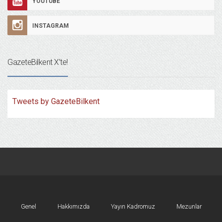
YOUTUBE
INSTAGRAM
GazeteBilkent X’te!
Tweets by GazeteBilkent
Genel
Hakkımızda
Yayın Kadromuz
Mezunlar