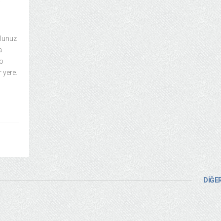
i
olunuz
a
 o
 yere.
DİĞER