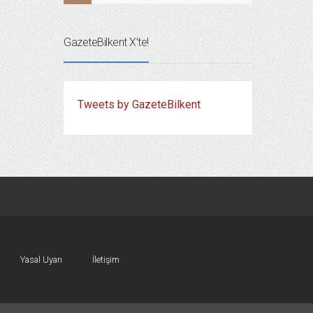
GazeteBilkent X’te!
Tweets by GazeteBilkent
Yasal Uyarı
İletişim