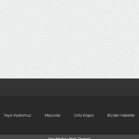
Yayın Kadromuz
Mezunlar
Ünlü Köşesi
Bizden Haberler
Dex Medya |
Web Tasarım