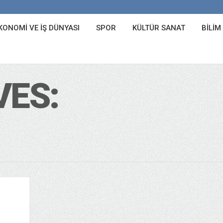
KONOMI VE İŞ DÜNYASI
SPOR
KÜLTÜR SANAT
BILIM
VES: