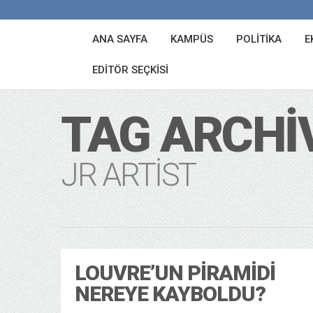
ANA SAYFA
KAMPÜS
POLITIKA
E
EDITÖR SEÇKISI
TAG ARCHI
JR ARTIST
LOUVRE’UN PIRAMIDI
NEREYE KAYBOLDU?