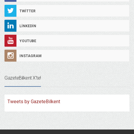
TWITTER
LINKEDIN
YOUTUBE
INSTAGRAM
GazeteBilkent X’te!
Tweets by GazeteBilkent