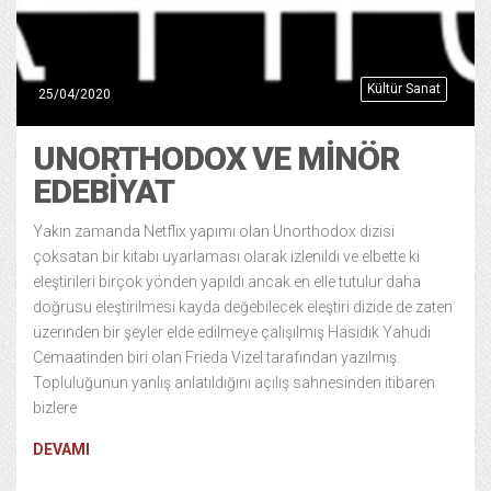
Kültür Sanat
25/04/2020
UNORTHODOX VE MINÖR
EDEBIYAT
Yakın zamanda Netflix yapımı olan Unorthodox dizisi
çoksatan bir kitabı uyarlaması olarak izlenildi ve elbette ki
eleştirileri birçok yönden yapıldı ancak en elle tutulur daha
doğrusu eleştirilmesi kayda değebilecek eleştiri dizide de zaten
üzerinden bir şeyler elde edilmeye çalışılmış Hasidik Yahudi
Cemaatinden biri olan Frieda Vizel tarafından yazılmış.
Topluluğunun yanlış anlatıldığını açılış sahnesinden itibaren
bizlere
DEVAMI