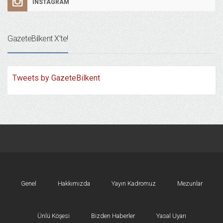
INSTAGRAM
GazeteBilkent X’te!
Tweets by GazeteBilkent
Genel
Hakkımızda
Yayın Kadromuz
Mezunlar
Ünlü Köşesi
Bizden Haberler
Yasal Uyarı