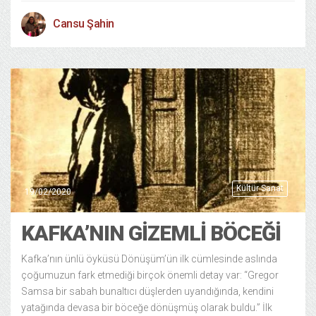
Cansu Şahin
Kültür Sanat
19/02/2020
KAFKA’NIN GIZEMLI BÖCEĞI
Kafka’nın ünlü öyküsü Dönüşüm’ün ilk cümlesinde aslında
çoğumuzun fark etmediği birçok önemli detay var: “Gregor
Samsa bir sabah bunaltıcı düşlerden uyandığında, kendini
yatağında devasa bir böceğe dönüşmüş olarak buldu.” İlk