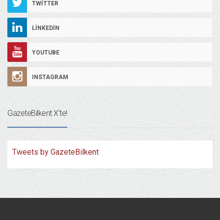
TWITTER
LINKEDIN
YOUTUBE
INSTAGRAM
GazeteBilkent X’te!
Tweets by GazeteBilkent