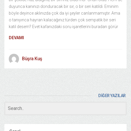
duyunca kanınızı donduracak bir sır, o bir seri katildi. Eminim
böyle deyince aklınızda çok da iyi şeyler canlanmamıştır. Ama
o tanıyınca hayran kalacağınız türden çok sempatik bir seri
katil desem? Evet kafanızdaki soru işaretlerini buradan görür
DEVAMI
Büşra Kuş
DİĞER YAZILAR