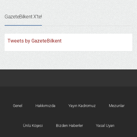
GazeteBilkent X’te!
Tweets by GazeteBilkent
Genel
Hakkımızda
Yayın Kadromuz
Mezunlar
Ünlü Köşesi
Bizden Haberler
Yasal Uyarı