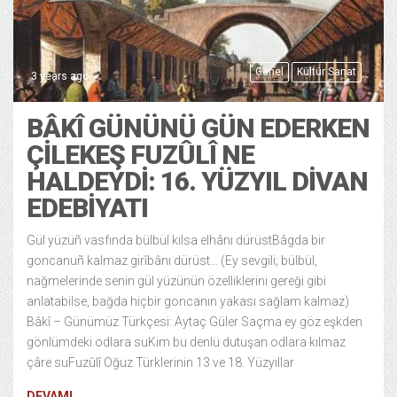
Genel
Kültür Sanat
3 years ago
BÂKÎ GÜNÜNÜ GÜN EDERKEN
ÇILEKEŞ FUZÛLÎ NE
HALDEYDI: 16. YÜZYIL DİVAN
EDEBİYATI
Gül yüzüñ vasfında bülbül kılsa elhânı dürüstBâgda bir
goncanuñ kalmaz girîbânı dürüst… (Ey sevgili; bülbül,
nağmelerinde senin gül yüzünün özelliklerini gereği gibi
anlatabilse, bağda hiçbir goncanın yakası sağlam kalmaz)
Bâkî – Günümüz Türkçesi: Aytaç Güler Saçma ey göz eşkden
gönlümdeki odlara suKim bu denlü dutuşan odlara kılmaz
çâre suFuzûlî Oğuz Türklerinin 13 ve 18. Yüzyıllar
DEVAMI