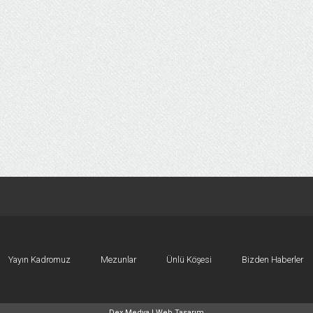
Yayın Kadromuz
Mezunlar
Ünlü Köşesi
Bizden Haberler
Dex Medya |
Web Tasarım