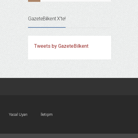
GazeteBilkent X’te!
Tweets by GazeteBilkent
Yasal Uyarı
İletişim