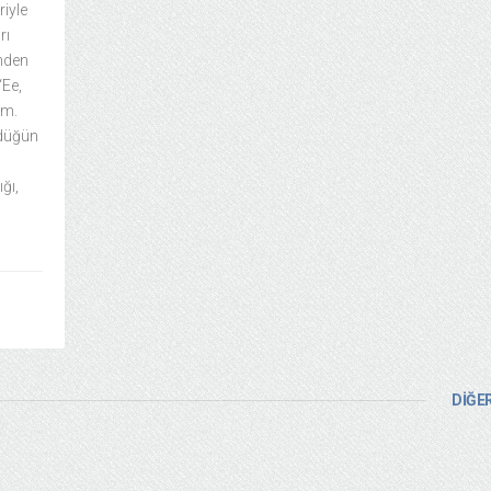
riyle
rı
ünden
“Ee,
im.
i düğün
ğı,
DİĞER