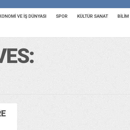
KONOMI VE İŞ DÜNYASI
SPOR
KÜLTÜR SANAT
BILIM
VES:
RE