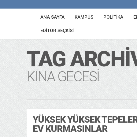
ANA SAYFA
KAMPÜS
POLITIKA
E
EDITÖR SEÇKISI
TAG ARCHI
KINA GECESI
YÜKSEK YÜKSEK TEPELE
EV KURMASINLAR