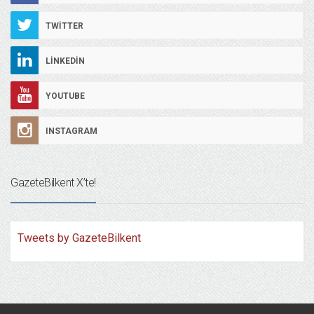
TWITTER
LINKEDIN
YOUTUBE
INSTAGRAM
GazeteBilkent X’te!
Tweets by GazeteBilkent