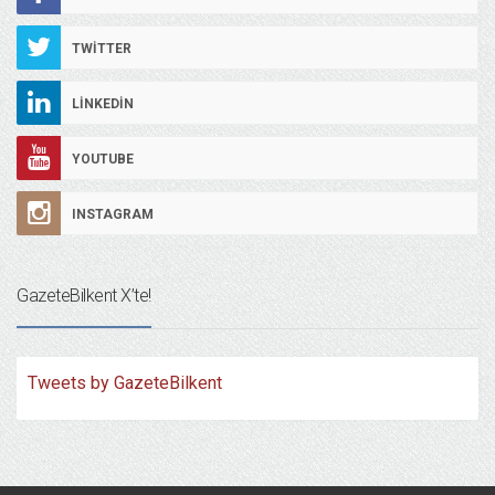
TWITTER
LINKEDIN
YOUTUBE
INSTAGRAM
GazeteBilkent X’te!
Tweets by GazeteBilkent