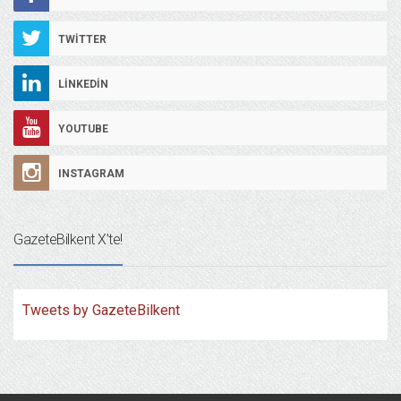
TWITTER
LINKEDIN
YOUTUBE
INSTAGRAM
GazeteBilkent X’te!
Tweets by GazeteBilkent