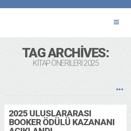
Toggl
naviga
TAG ARCHIVES:
KITAP ÖNERILERI 2025
2025 ULUSLARARASI
BOOKER ÖDÜLÜ KAZANANI
AÇIKLANDI