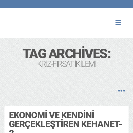
Toggl
naviga
TAG ARCHIVES:
KRIZ-FIRSAT IKILEMI
EKONOMI VE KENDINI
GERÇEKLEŞTIREN KEHANET-
2