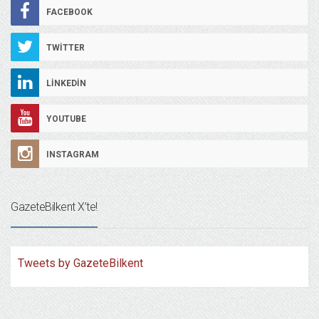
FACEBOOK
TWITTER
LINKEDIN
YOUTUBE
INSTAGRAM
GazeteBilkent X’te!
Tweets by GazeteBilkent