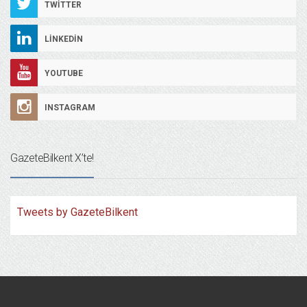
TWITTER
LINKEDIN
YOUTUBE
INSTAGRAM
GazeteBilkent X’te!
Tweets by GazeteBilkent