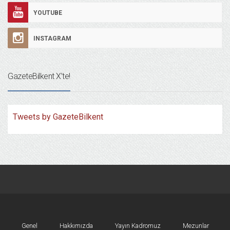
YOUTUBE
INSTAGRAM
GazeteBilkent X’te!
Tweets by GazeteBilkent
Genel
Hakkımızda
Yayın Kadromuz
Mezunlar