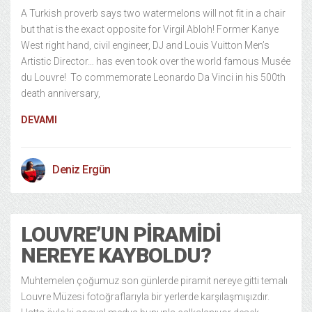
A Turkish proverb says two watermelons will not fit in a chair
but that is the exact opposite for Virgil Abloh! Former Kanye
West right hand, civil engineer, DJ and Louis Vuitton Men’s
Artistic Director… has even took over the world famous Musée
du Louvre! To commemorate Leonardo Da Vinci in his 500th
death anniversary,
DEVAMI
Deniz Ergün
LOUVRE’UN PIRAMIDI
NEREYE KAYBOLDU?
Muhtemelen çoğumuz son günlerde piramit nereye gitti temalı
Louvre Müzesi fotoğraflarıyla bir yerlerde karşılaşmışızdır.