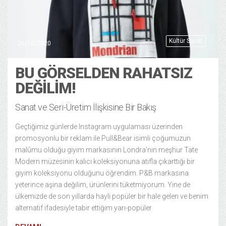
Kültür Sanat
26/10/2020
BU GÖRSELDEN RAHATSIZ
DEĞILIM!
Sanat ve Seri-Üretim İlişkisine Bir Bakış
Geçtiğimiz günlerde Instagram uygulaması üzerinden
promosyonlu bir reklam ile Pull&Bear isimli çoğumuzun
malûmu olduğu giyim markasının Londra’nın meşhur Tate
Modern müzesinin kalıcı koleksiyonuna atıfla çıkarttığı bir
giyim koleksiyonu olduğunu öğrendim. P&B markasına
yeterince aşina değilim, ürünlerini tüketmiyorum. Yine de
ülkemizde de son yıllarda hayli popüler bir hale gelen ve benim
alternatif ifadesiyle tabir ettiğim yarı-popüler