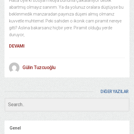
Hatta öyle ki sosyal medya bununla çalkalanıyor desek
abartmış olmayız sanırım. Ya da yolunuz oralara düştüyse bu
beklenmedik manzaradan payınıza düşeni almış olmanız
kuvvetle muhtemel. Peki sahiden o ikonik cam piramit nereye
gitti? Aslına bakarsanız hiçbir yere. Piramit olduğu yerde
duruyor,
DEVAMI
Gülin Tuzcuoğlu
DİĞER YAZILAR
Genel