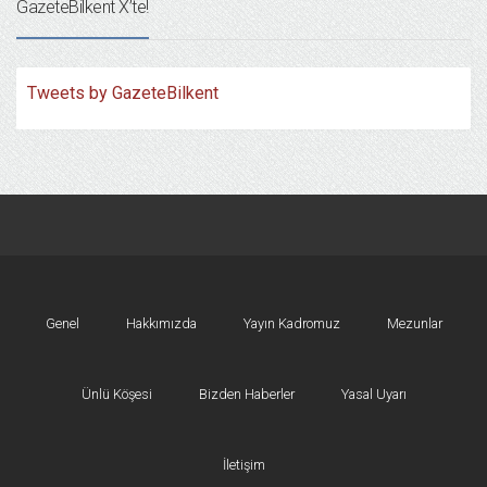
GazeteBilkent X’te!
Tweets by GazeteBilkent
Genel
Hakkımızda
Yayın Kadromuz
Mezunlar
Ünlü Köşesi
Bizden Haberler
Yasal Uyarı
İletişim