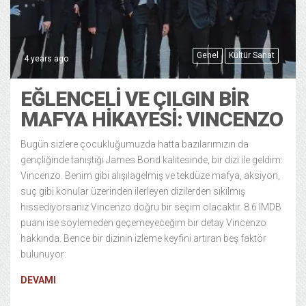
Genel
Kültür Sanat
4 years ago
EĞLENCELI VE ÇILGIN BIR
MAFYA HIKAYESI: VINCENZO
Bugün sizlere çocukluğumuzda hatta bazılarımızın da
gençliğinde tanıştığı James Bond kalitesinde, bir dizi ile geldim:
Vincenzo. Benim gibi alışılagelmiş ve tekdüze mafya, aksiyon,
suç gibi konular üzerinden ilerleyen dizilerden sıkılmış
hissediyorsanız Vincenzo doğru bir seçim olacaktır. 8.6 IMDB
puanı ise söylemeden geçemeyeceğim bir detay Vincenzo
hakkında. Bence bir dizinin izleme keyfini artıran beş faktör
bulunuyor:
DEVAMI