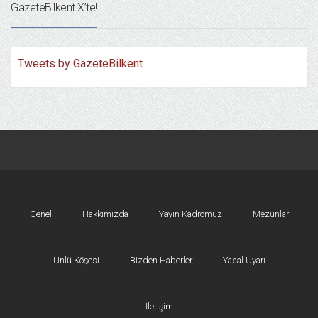
GazeteBilkent X’te!
Tweets by GazeteBilkent
Genel
Hakkımızda
Yayın Kadromuz
Mezunlar
Ünlü Köşesi
Bizden Haberler
Yasal Uyarı
İletişim