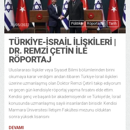
Politika
Röportajlar
Tarih
31/05/2022
TÜRKIYE-İSRAIL İLIŞKILERI |
DR. REMZI ÇETIN ILE
RÖPORTAJ
Uluslararası İlişkiler veya Siyaset Bilimi bölümlerinden birini
okumaya karar verdiğim andan itibaren Türkiye-İsrail ilişkileri
üzerine uzmanlaşmış olan Doktor Remzi Çetin’i takip ediyorum
ve geçen gün kendisiyle röportaj yapma fırsatını elde ettim.
Kendisi genç ve başarılı bir akademisyendir ve Türkiye’de, İsrail
konusunda uzmanlaşmış sayılı insanlardan birisidir. Kendisi
Marmara Üniversitesi İletişim Fakültesi mezunu olduktan
sonra yüksek lisansını
DEVAMI