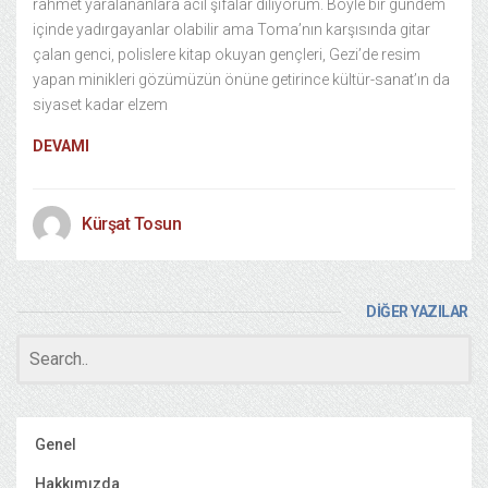
rahmet yaralananlara acil şifalar diliyorum. Böyle bir gündem
içinde yadırgayanlar olabilir ama Toma’nın karşısında gitar
çalan genci, polislere kitap okuyan gençleri, Gezi’de resim
yapan minikleri gözümüzün önüne getirince kültür-sanat’ın da
siyaset kadar elzem
DEVAMI
Kürşat Tosun
DİĞER YAZILAR
Genel
Hakkımızda