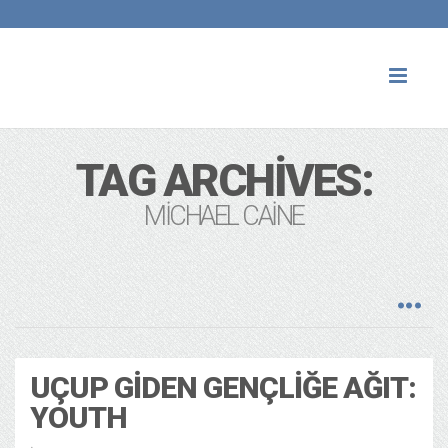
Toggl
naviga
TAG ARCHIVES:
MICHAEL CAINE
UÇUP GIDEN GENÇLIĞE AĞIT:
YOUTH