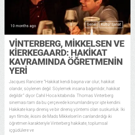
Genel
Kültür Sanat
10 months ago
VINTERBERG, MIKKELSEN VE
KIERKEGAARD: HAKIKAT
KAVRAMINDA ÖĞRETMENIN
YERI
Jacques Ranciere “Hakikat kendi başına var olur; hakikat
olandır, söylenen değil. Söylemek insana bağımlıdır; hakikat
değildir.” diyor Cahil Hoca kitabında. Thomas Vinterberg
sineması tam da bu çerçevede konumlandırıyor işte kendini.
Hakikate karşı direniş ve bir direniş yöntemi olan suskunluk. İki
ayrı filmde, ikisini de Mads Mikkelsen’in canlandırdığı iki
öğretmen karakteriyle Vinterberg hakikate, toplumsal
içgüdülere ve