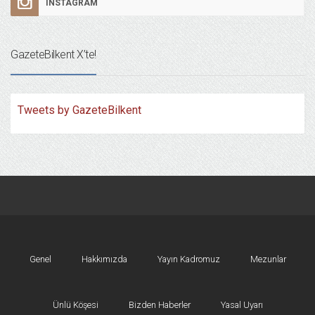
INSTAGRAM
GazeteBilkent X’te!
Tweets by GazeteBilkent
Genel
Hakkımızda
Yayın Kadromuz
Mezunlar
Ünlü Köşesi
Bizden Haberler
Yasal Uyarı