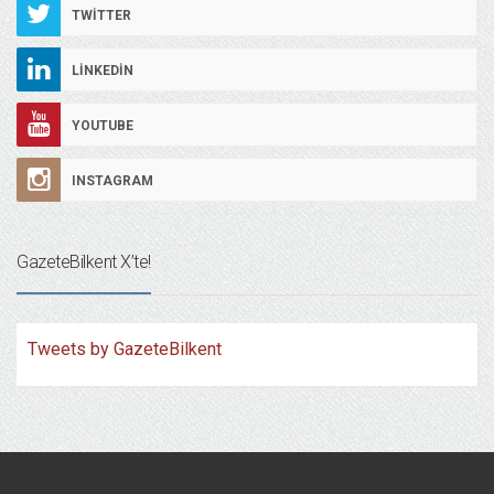
TWITTER
LINKEDIN
YOUTUBE
INSTAGRAM
GazeteBilkent X’te!
Tweets by GazeteBilkent