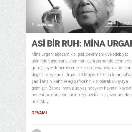
Genel
Kültür
8 months ago
ASI BIR RUH: MINA URGA
Mina Urgan, akademik bilgisi, çevirmenlik ve edebiyat
alanında başarılarıyla tanınan, aynı zamanda derin sos
görüşleriyle dönemin entelektüel dünyasında iz bırakan
değerli bir yazardı. Urgan, 14 Mayıs 1916’da İstanbul’da
şair Tahsin Nahit ile eşi Şefika’nın kızı olarak dünyaya
gelmiştir. Babası henüz üç yaşındayken hayatını kaybet
annesi ise dönemin tanınmış gazeteci ve yazarlarından
Rıfkı Atay
DEVAMI