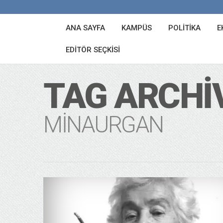
ANA SAYFA
KAMPÜS
POLITIKA
E
EDITÖR SEÇKISI
TAG ARCHI
MINAURGAN