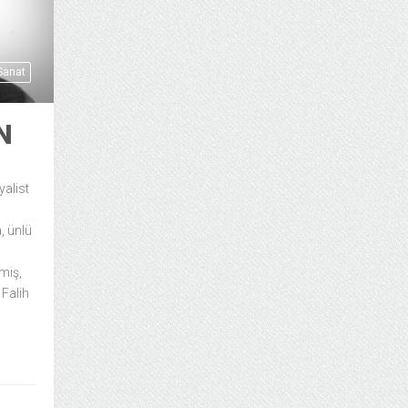
 Sanat
N
yalist
, ünlü
miş,
 Falih