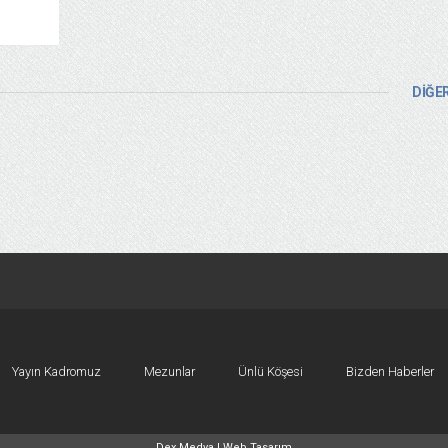
DİĞER
Yayın Kadromuz
Mezunlar
Ünlü Köşesi
Bizden Haberler
Dex Medya |
Web Tasarım