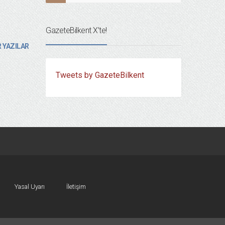
GazeteBilkent X’te!
 YAZILAR
Tweets by GazeteBilkent
Yasal Uyarı
İletişim