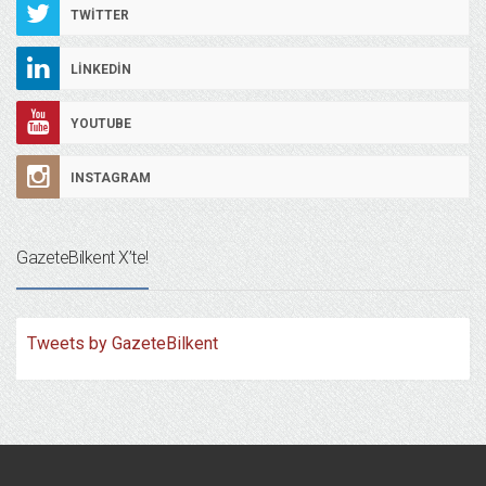
TWITTER
LINKEDIN
YOUTUBE
INSTAGRAM
GazeteBilkent X’te!
Tweets by GazeteBilkent