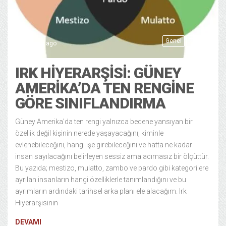
Genel
Tarih
2 months ago
IRK HIYERARŞISI: GÜNEY
AMERIKA’DA TEN RENGINE
GÖRE SINIFLANDIRMA
Güney Amerika’da ten rengi yalnızca bedene yansıyan bir
özellik değil kişinin nerede yaşayacağını, kiminle
evlenebileceğini, hangi işe girebileceğini ve hatta ne kadar
insan sayılacağını belirleyen sessiz ama acımasız bir ölçüttür.
Bu yazıda; mestizo, mulatto, zambo ve pardo gibi kategorilere
ayrılan insanların hangi özelliklerle tanımlandığını ve bu
ayrımların ardındaki tarihsel arka planı ele alacağım. Irk
Hiyerarşisinin
DEVAMI