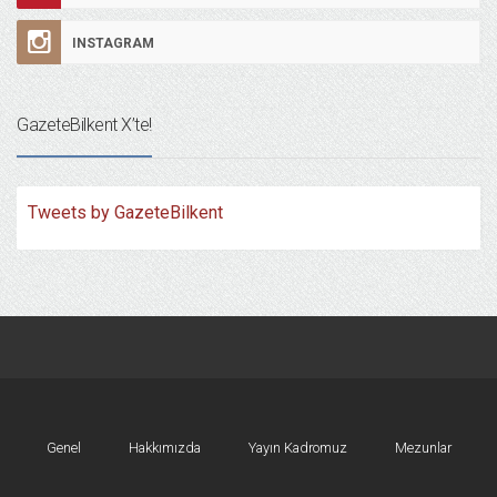
INSTAGRAM
GazeteBilkent X’te!
Tweets by GazeteBilkent
Genel
Hakkımızda
Yayın Kadromuz
Mezunlar