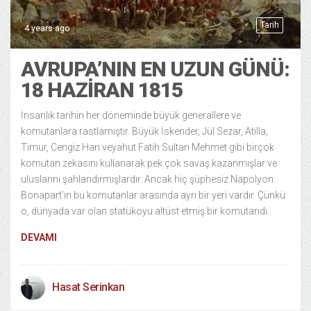
Tarih
4 years ago
AVRUPA’NIN EN UZUN GÜNÜ:
18 HAZIRAN 1815
İnsanlık tarihin her döneminde büyük generallere ve
komutanlara rastlamıştır. Büyük İskender, Jül Sezar, Atilla,
Timur, Cengiz Han veyahut Fatih Sultan Mehmet gibi birçok
komutan zekasını kullanarak pek çok savaş kazanmışlar ve
uluslarını şahlandırmışlardır. Ancak hiç şüphesiz Napolyon
Bonapart’ın bu komutanlar arasında ayrı bir yeri vardır. Çünkü
o, dünyada var olan statükoyu altüst etmiş bir komutandı.
DEVAMI
Hasat Serinkan