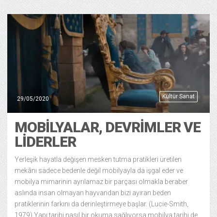
Kültür Sanat
29/05/2020
MOBILYALAR, DEVRIMLER VE
LIDERLER
Yerleşik hayatla değişen mesken tutma pratikleri üretilen
mekânı sadece bedenle değil mobilyayla da işgal eder ve
mobilya mimarinin ayrılamaz bir parçası olmakla beraber
aslında insan olmayan hayvandan bizi ayıran beden
pratiklerinin farkını da derinleştirmeye başlar. (Lucie-Smith,
1979) Yapı tarihi nasıl bir okuma sağlıyorsa mobilya tarihi de