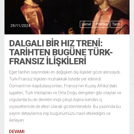
Genel
Politika
Tarih
29/11/2024
DALGALI BIR HIZ TRENI:
TARIHTEN BUGÜNE TÜRK-
FRANSIZ İLIŞKILERI
Eğer tarihin seyrindeki en değişken dış ilişkiler göze alınsaydı,
Türk-Fransız ilişkileri muhakkak listede yer edinirdi.
Osmanlı’nın kapitülasyonları, Fransa’nın Kuzey Afrika’daki
işgalleri, Türk İnkılapları ve Orta Doğu dengeleri gibi olaylar ve
olgularda bu iki devletin inişli çıkışlı ilişkisi kendini iç
siyasetlerinde de etkin olarak gözlemlenebilir. Bu yazımda bu
seyrin detaylarına inip bugünümüzü nasıl etkilediğini ve
ilerleyen
DEVAMI