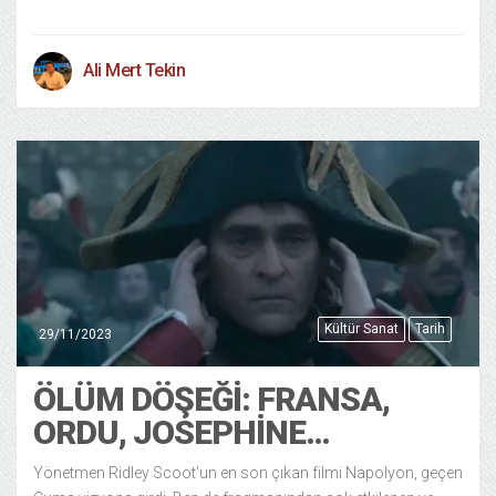
Ali Mert Tekin
Kültür Sanat
Tarih
29/11/2023
ÖLÜM DÖŞEĞI: FRANSA,
ORDU, JOSEPHINE…
Yönetmen Ridley Scoot’un en son çıkan filmi Napolyon, geçen