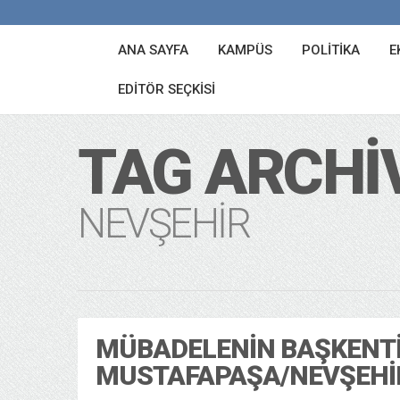
ANA SAYFA
KAMPÜS
POLITIKA
E
EDITÖR SEÇKISI
TAG ARCHI
NEVŞEHIR
MÜBADELENIN BAŞKENTI
MUSTAFAPAŞA/NEVŞEHI