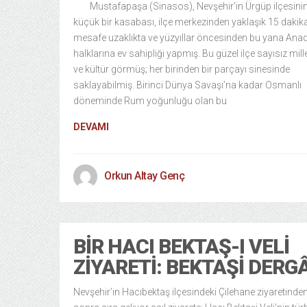
Mustafapaşa (Sinasos), Nevşehir’in Ürgüp ilçesini
küçük bir kasabası, ilçe merkezinden yaklaşık 15 dakikal
mesafe uzaklıkta ve yüzyıllar öncesinden bu yana Ana
halklarına ev sahipliği yapmış. Bu güzel ilçe sayısız millet
ve kültür görmüş; her birinden bir parçayı sinesinde
saklayabilmiş. Birinci Dünya Savaşı’na kadar Osmanlı
döneminde Rum yoğunluğu olan bu
DEVAMI
Orkun Altay Genç
BIR HACI BEKTAŞ-I VELI
ZIYARETI: BEKTAŞI DERG
Nevşehir’in Hacıbektaş ilçesindeki Çilehane ziyaretinde