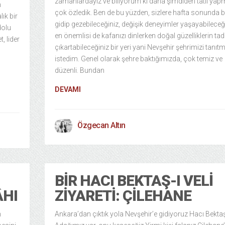
zamanlardayız ve biliyorum ki daha şimdiden tatil yap
n
çok özledik. Ben de bu yüzden, sizlere hafta sonunda b
ık bir
gidip gezebileceğiniz, değişik deneyimler yaşayabileceğ
dolu
en önemlisi de kafanızı dinlerken doğal güzelliklerin tad
, lider
çıkartabileceğiniz bir yeri yani Nevşehir şehrimizi tanıt
istedim. Genel olarak şehre baktığımızda, çok temiz ve
düzenli. Bundan
DEVAMI
Özgecan Altın
BIR HACI BEKTAŞ-I VELI
ÂHI
ZIYARETI: ÇILEHANE
n
Ankara’dan çıktık yola Nevşehir’e gidiyoruz Hacı Bekta