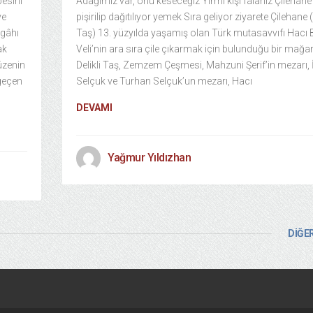
besini
Adağımız var, onu keseceğiz Yirmi kişi falanız Çilehane
ve
pişirilip dağıtılıyor yemek Sıra geliyor ziyarete Çilehane (
rgâhı
Taş) 13. yüzyılda yaşamış olan Türk mutasavvıfı Hacı 
ak
Veli’nin ara sıra çile çıkarmak için bulunduğu bir mağar
müzenin
Delikli Taş, Zemzem Çeşmesi, Mahzuni Şerif’in mezarı, 
 geçen
Selçuk ve Turhan Selçuk’un mezarı, Hacı
DEVAMI
Yağmur Yıldızhan
DİĞER