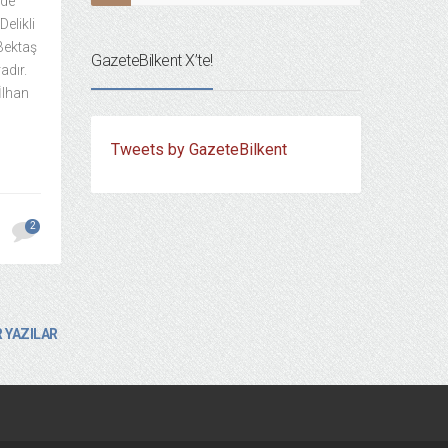
’de
Delikli
Bektaş
GazeteBilkent X’te!
adır.
İlhan
Tweets by GazeteBilkent
2
 YAZILAR