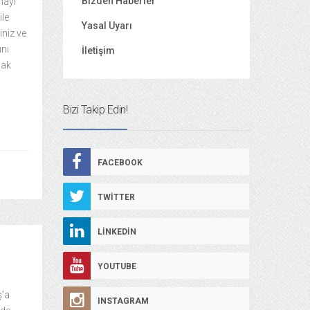
Bizden Haberler
mayı
ile
Yasal Uyarı
iniz ve
ını
İletişim
mak
Bizi Takip Edin!
FACEBOOK
TWITTER
LINKEDIN
YOUTUBE
ş’a
INSTAGRAM