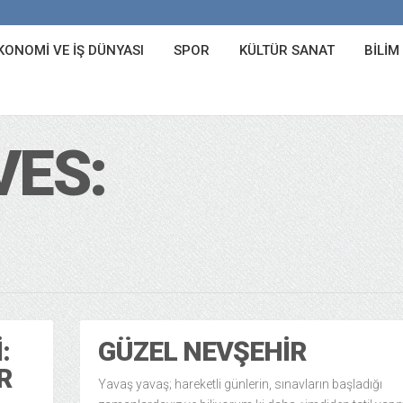
KONOMI VE İŞ DÜNYASI
SPOR
KÜLTÜR SANAT
BILIM
VES:
:
GÜZEL NEVŞEHIR
R
Yavaş yavaş; hareketli günlerin, sınavların başladığı