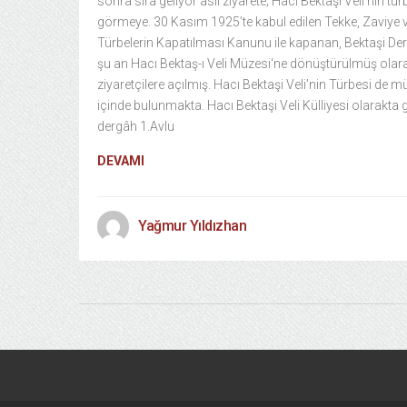
sonra sıra geliyor asıl ziyarete; Hacı Bektaşi Veli’nin tür
görmeye. 30 Kasım 1925’te kabul edilen Tekke, Zaviye 
Türbelerin Kapatılması Kanunu ile kapanan, Bektaşi De
şu an Hacı Bektaş-ı Veli Müzesi‘ne dönüştürülmüş olar
ziyaretçilere açılmış. Hacı Bektaşi Veli’nin Türbesi de 
içinde bulunmakta. Hacı Bektaşi Veli Külliyesi olarakta
dergâh 1.Avlu
DEVAMI
Yağmur Yıldızhan