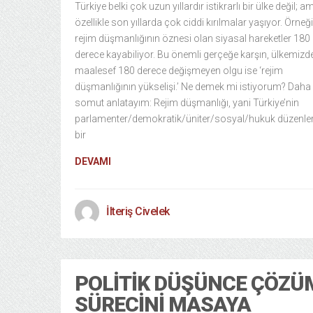
Türkiye belki çok uzun yıllardır istikrarlı bir ülke değil; a
özellikle son yıllarda çok ciddi kırılmalar yaşıyor. Örneğ
rejim düşmanlığının öznesi olan siyasal hareketler 180
derece kayabiliyor. Bu önemli gerçeğe karşın, ülkemizd
maalesef 180 derece değişmeyen olgu ise ‘rejim
düşmanlığının yükselişi.’ Ne demek mi istiyorum? Daha
somut anlatayım: Rejim düşmanlığı, yani Türkiye’nin
parlamenter/demokratik/üniter/sosyal/hukuk düzenle
bir
DEVAMI
İlteriş Civelek
POLITIK DÜŞÜNCE ÇÖZÜ
SÜRECINI MASAYA