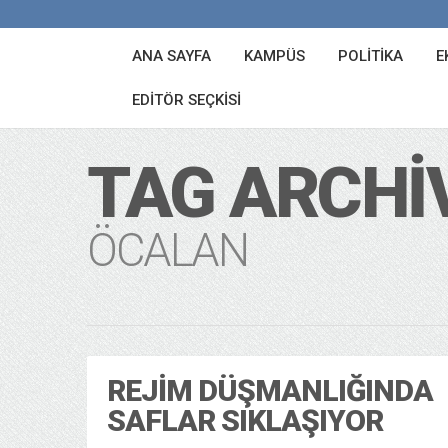
ANA SAYFA
KAMPÜS
POLITIKA
E
EDITÖR SEÇKISI
TAG ARCHI
ÖCALAN
REJIM DÜŞMANLIĞINDA
SAFLAR SIKLAŞIYOR