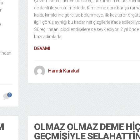
Çözüm süreci denen bu süreç, hükümetin en üst mercil
ma
de dahli ile yürütülmektedir. Kimilerine göre barışa ram
in
kaldı, kimilerine göre ise bölünmeye. İlk kez terör örgütü
ilgili görüş ayrılığı bu kadar net çizgilerle ifade edilebiliyo
e
Süreç, insanı ciddi endişelere de sevk ediyor. 2 yıl önce
bazı adımlarla
DEVAMI
rinden
Hamdi Karakal
1
M
OLMAZ OLMAZ DEME HIÇ
GEÇMIŞIYLE SELAHATTI