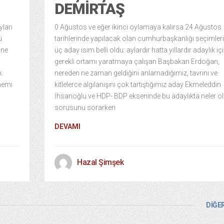
DEMIRTAŞ
yları
0 Ağustos ve eğer ikinci oylamaya kalırsa 24 Ağustos
ü
tarihlerinde yapılacak olan cumhurbaşkanlığı seçimleri
ine
üç aday isim belli oldu: aylardır hatta yıllardır adaylık iç
gerekli ortamı yaratmaya çalışan Başbakan Erdoğan,
k
nereden ne zaman geldiğini anlamadığımız, tavrını ve
önemi
kitlelerce algılanışını çok tartıştığımız aday Ekmeleddin
İhsanoğlu ve HDP- BDP ekseninde bu adaylıkta neler o
sorusunu sorarken
DEVAMI
Hazal Şimşek
DİĞER