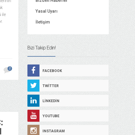
Bizden Haberler
erinin
ak
Yasal Uyarı
 ile
r.
İletişim
Bizi Takip Edin!
2
FACEBOOK
TWITTER
LINKEDIN
YOUTUBE
:
N
INSTAGRAM