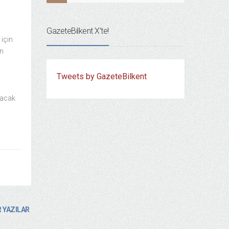
GazeteBilkent X’te!
 için
in
Tweets by GazeteBilkent
lacak
 YAZILAR