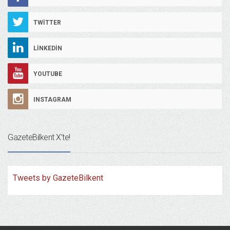
TWITTER
LINKEDIN
YOUTUBE
INSTAGRAM
GazeteBilkent X’te!
Tweets by GazeteBilkent