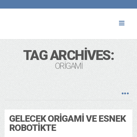
Toggl
naviga
TAG ARCHIVES:
ORIGAMI
GELECEK ORIGAMI VE ESNEK
ROBOTIKTE