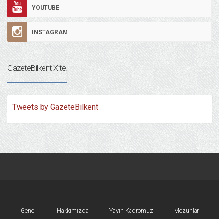
YOUTUBE
INSTAGRAM
GazeteBilkent X’te!
Tweets by GazeteBilkent
Genel
Hakkımızda
Yayın Kadromuz
Mezunlar