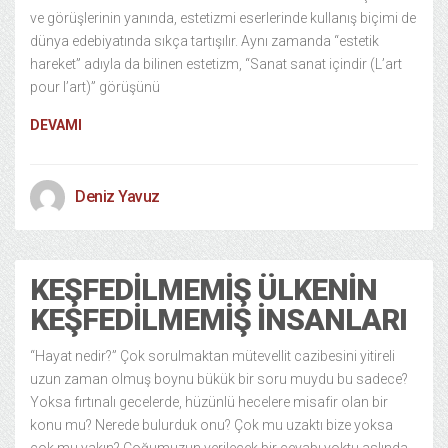
ve görüşlerinin yanında, estetizmi eserlerinde kullanış biçimi de
dünya edebiyatında sıkça tartışılır. Aynı zamanda “estetik
hareket” adıyla da bilinen estetizm, “Sanat sanat içindir (L’art
pour l’art)” görüşünü
DEVAMI
Deniz Yavuz
KEŞFEDILMEMIŞ ÜLKENIN
KEŞFEDILMEMIŞ İNSANLARI
“Hayat nedir?” Çok sorulmaktan mütevellit cazibesini yitireli
uzun zaman olmuş boynu bükük bir soru muydu bu sadece?
Yoksa fırtınalı gecelerde, hüzünlü hecelere misafir olan bir
konu mu? Nerede bulurduk onu? Çok mu uzaktı bize yoksa