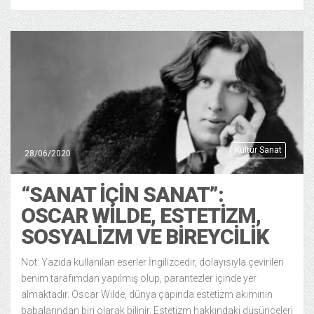
Kültür Sanat
28/06/2020
“SANAT İÇIN SANAT”:
OSCAR WILDE, ESTETIZM,
SOSYALIZM VE BIREYCILIK
Not: Yazıda kullanılan eserler İngilizcedir, dolayısıyla çevirileri
benim tarafımdan yapılmış olup, parantezler içinde yer
almaktadır. Oscar Wilde, dünya çapında estetizm akımının
babalarından biri olarak bilinir. Estetizm hakkındaki düşünceleri