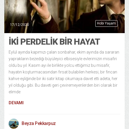
Hobi Yaşam
17/12/2020
İKİ PERDELİK BİR HAYAT
Eylül ayında kapımızı çalan sonbahar, ekim ayında da sararan
yaprakların bezediği büyüleyici elbisesiyle evlerimizin misafiri
oldu bu yıl. Kasım ayı ile birlikte yolcu ettiğimiz bu misafir,
hayatın koşturmacasından fırsat bulabilen herkesi, bir fincan
kahve eşliğinde bir iki satır kitap okumaya davet etti adeta, her
yıl olduğu gibi. Bu daveti geri çeviremeyenlerden biri olarak bir
elimde
DEVAMI
Beyza Pekkarpuz