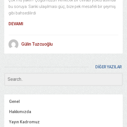
çok mu yakın? Çoğumuzun verilecek bir cevabı yoktu aslında
bu soruya. Sanki ulaşılması güç, bize pek mesafeli bir şeymiş
gibi bahsedilirdi
DEVAMI
Gülin Tuzcuoğlu
DİĞER YAZILAR
Genel
Hakkımızda
Yayın Kadromuz