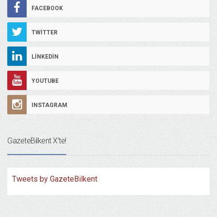
FACEBOOK
TWITTER
LINKEDIN
YOUTUBE
INSTAGRAM
GazeteBilkent X’te!
Tweets by GazeteBilkent