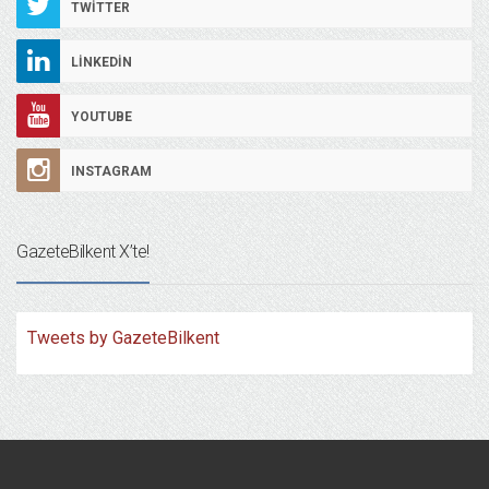
TWITTER
LINKEDIN
YOUTUBE
INSTAGRAM
GazeteBilkent X’te!
Tweets by GazeteBilkent