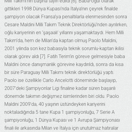
Milli Takımı’nın başına tayin edildi [6]. Baba-oğul olarak
gittikleri 1998 Dünya Kupası’nda İtalya’nın çeyrek finalde
şampiyon olacak Fransa’ya penaltılarla elenmesinden sonra
Cesare Maldini Milli Takım Teknik Direktörlüğü’nden ayrılırken,
oğlu kariyerinin en ‘şaşaalı’ yıllarını yaşamaktaydı. Hem Milli
Takım’da, hem de Milan’da kaptan olmuş Paolo Maldini,
2001 yılında son kez babasıyla teknik sorumlu-kaptan ikilisi
olarak görev aldı [7]. Fatih Terim’in göreve gelmesiyle baba
Maldini önce danışmanlık görevine kaydırıldı, sonra da kısa
bir süre Paraguay Milli Takımı teknik direktörlüğü yaptı.
Paolo ise özellikle Carlo Ancelotti döneminde başlayıp,
2007’deki Şampiyonlar Ligi finaline kadar süren başarılı
dönemde takımın değişmez isimlerinden biri oldu. Paolo
Maldini 2009’da, 40 yaşının üstündeyken kariyerini
noktaladığında 5 tane Kupa 1 şampiyonluğu, 7 Serie A
şampiyonluğu, 1 Dünya Kupası ve 1 Avrupa Şampiyonası
finali ile arkasında Milan ve İtalya için unutulmaz hatıralar