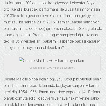
da formasını 200’den fazla kez giyeceği Leicester City’e
gitti. Kendisi buradaki performansı ile ulusal takım formasını
2013’te sırtına geçirecek ve Claudio Ranieri’nin gelişiyle
mucizevi bir şekilde 2015-2016 Premier League şampiyonu
olan takımın kaledeki değişmez ismi olacaktı. Sonuç olarak,
baba-oğul olarak Premier League şampiyonluğu kazanan
tek ikili Schmeichel’lar –bakalım Kasper de babası kadar iyi
bir oyuncu olmayı başarabilecek mi?
Cesare Maldini, AC Milan’da oynarken.
Cesare Maldini bir balıkçının oğluydu. Doğup büyüdüğü şehir
olan Trieste’nin futbol takımında başlayan kariyeri, Milan’da
geçirdiği 1954-1966 döneminde zirve yapacaktı[4]. Defans
olarak komuta edici, özgüvenli ve hava hakimiyetine sahip
olarak tabir edilen oyunu, onun İtalya Milli Takımı formasını