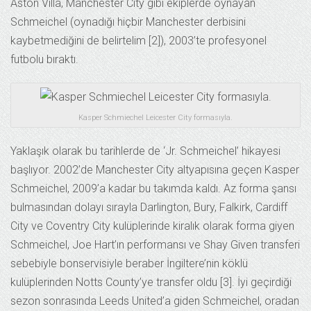
Aston Villa, Manchester City gibi ekiplerde oynayan
Schmeichel (oynadığı hiçbir Manchester derbisini
kaybetmediğini de belirtelim [2]), 2003’te profesyonel
futbolu bıraktı.
Kasper Schmiechel Leicester City formasıyla.
Yaklaşık olarak bu tarihlerde de ‘Jr. Schmeichel’ hikayesi
başlıyor. 2002’de Manchester City altyapısına geçen Kasper
Schmeichel, 2009’a kadar bu takımda kaldı. Az forma şansı
bulmasından dolayı sırayla Darlington, Bury, Falkirk, Cardiff
City ve Coventry City kulüplerinde kiralık olarak forma giyen
Schmeichel, Joe Hart’ın performansı ve Shay Given transferi
sebebiyle bonservisiyle beraber İngiltere’nin köklü
kulüplerinden Notts County’ye transfer oldu [3]. İyi geçirdiği
sezon sonrasında Leeds United’a giden Schmeichel, oradan