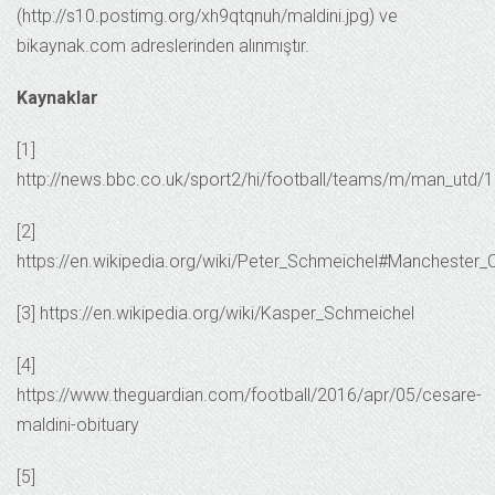
(http://s10.postimg.org/xh9qtqnuh/maldini.jpg) ve
bikaynak.com adreslerinden alınmıştır.
Kaynaklar
[1]
http://news.bbc.co.uk/sport2/hi/football/teams/m/man_utd
[2]
https://en.wikipedia.org/wiki/Peter_Schmeichel#Manchester_C
[3] https://en.wikipedia.org/wiki/Kasper_Schmeichel
[4]
https://www.theguardian.com/football/2016/apr/05/cesare-
maldini-obituary
[5]