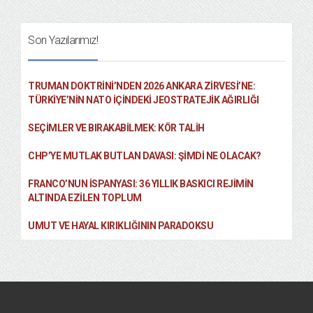
Son Yazılarımız!
TRUMAN DOKTRINI’NDEN 2026 ANKARA ZIRVESI’NE:
TÜRKIYE’NIN NATO İÇINDEKI JEOSTRATEJIK AĞIRLIĞI
SEÇIMLER VE BIRAKABILMEK: KÖR TALIH
CHP’YE MUTLAK BUTLAN DAVASI: ŞİMDİ NE OLACAK?
FRANCO’NUN İSPANYASI: 36 YILLIK BASKICI REJIMIN
ALTINDA EZILEN TOPLUM
UMUT VE HAYAL KIRIKLIĞININ PARADOKSU