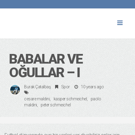
Toggl
naviga
BABALAR VE
OĞULLAR – I
Burak Çatalbaş
Spor
10 years ago
cesare maldini
kasper schmeichel
paolo
maldini
peter schmeichel