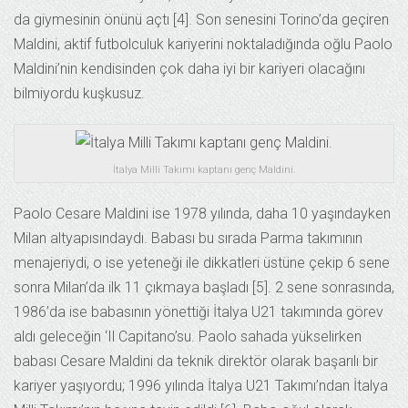
da giymesinin önünü açtı [4]. Son senesini Torino’da geçiren
Maldini, aktif futbolculuk kariyerini noktaladığında oğlu Paolo
Maldini’nin kendisinden çok daha iyi bir kariyeri olacağını
bilmiyordu kuşkusuz.
İtalya Milli Takımı kaptanı genç Maldini.
Paolo Cesare Maldini ise 1978 yılında, daha 10 yaşındayken
Milan altyapısındaydı. Babası bu sırada Parma takımının
menajeriydi, o ise yeteneği ile dikkatleri üstüne çekip 6 sene
sonra Milan’da ilk 11 çıkmaya başladı [5]. 2 sene sonrasında,
1986’da ise babasının yönettiği İtalya U21 takımında görev
aldı geleceğin ‘Il Capitano’su. Paolo sahada yükselirken
babası Cesare Maldini da teknik direktör olarak başarılı bir
kariyer yaşıyordu; 1996 yılında İtalya U21 Takımı’ndan İtalya