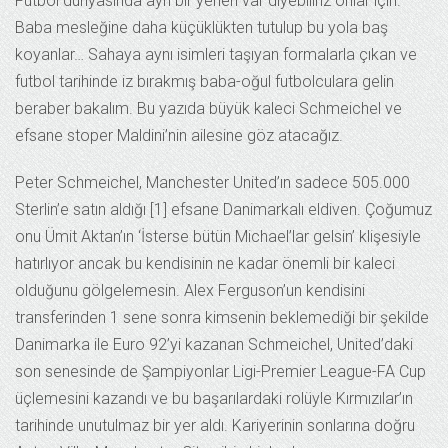
Futbol dünyasında ayrı bir yerleri var diyebiliriz onlar için.
Baba mesleğine daha küçüklükten tutulup bu yola baş
koyanlar… Sahaya aynı isimleri taşıyan formalarla çıkan ve
futbol tarihinde iz bırakmış baba-oğul futbolculara gelin
beraber bakalım. Bu yazıda büyük kaleci Schmeichel ve
efsane stoper Maldini’nin ailesine göz atacağız.
Peter Schmeichel, Manchester United’ın sadece 505.000
Sterlin’e satın aldığı [1] efsane Danimarkalı eldiven. Çoğumuz
onu Ümit Aktan’ın ‘İsterse bütün Michael’lar gelsin’ klişesiyle
hatırlıyor ancak bu kendisinin ne kadar önemli bir kaleci
olduğunu gölgelemesin. Alex Ferguson’un kendisini
transferinden 1 sene sonra kimsenin beklemediği bir şekilde
Danimarka ile Euro 92’yi kazanan Schmeichel, United’daki
son senesinde de Şampiyonlar Ligi-Premier League-FA Cup
üçlemesini kazandı ve bu başarılardaki rolüyle Kırmızılar’ın
tarihinde unutulmaz bir yer aldı. Kariyerinin sonlarına doğru