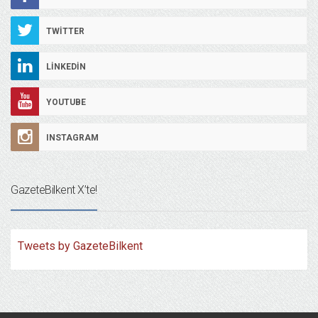
TWITTER
LINKEDIN
YOUTUBE
INSTAGRAM
GazeteBilkent X’te!
Tweets by GazeteBilkent