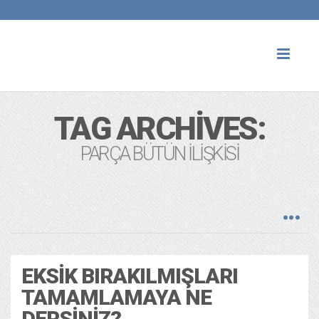
Toggl
naviga
TAG ARCHIVES:
PARÇA BÜTÜN ILIŞKISI
EKSIK BIRAKILMIŞLARI
TAMAMLAMAYA NE
DERSINIZ?