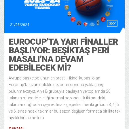
Spor
21/03/2024
EUROCUP’TA YARI FINALLER
BAŞLIYOR: BEŞIKTAŞ PERI
MASALI’NA DEVAM
EDEBILECEK MI?
Avrupa basketbolunun en prestijli ikinci kupası olan
Eurocup’ta uzun soluklu sezonun sonuna yaklaşmış
bulunmaktayız. A ve B grubuyla başlayan ve toplamda 20
takımın mücadele ettiği normal sezonda ilk iki sıradaki
takımlar doğrudan çeyrek finale geçerken her iki grubun 3, 4, 5
ve 6. sırasındaki takımlar bu sezon değişen formatla birlikte tek
ayaklı bir eleme turu
DEVAMI