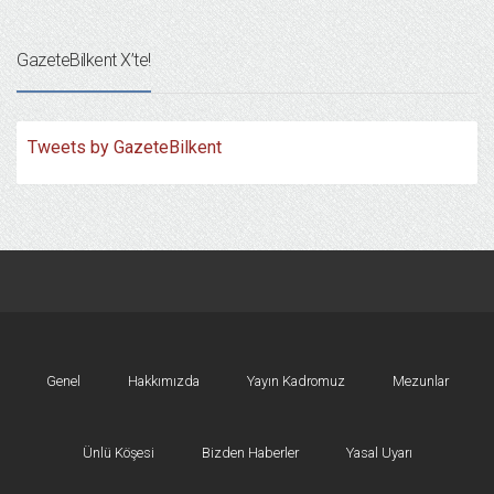
GazeteBilkent X’te!
Tweets by GazeteBilkent
Genel
Hakkımızda
Yayın Kadromuz
Mezunlar
Ünlü Köşesi
Bizden Haberler
Yasal Uyarı