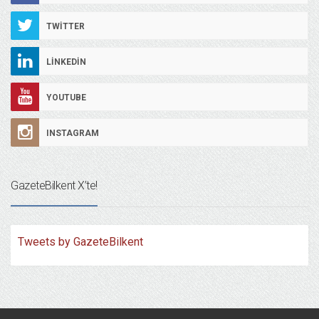
TWITTER
LINKEDIN
YOUTUBE
INSTAGRAM
GazeteBilkent X’te!
Tweets by GazeteBilkent