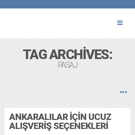
Toggl
naviga
TAG ARCHIVES:
PASAJ
ANKARALILAR İÇIN UCUZ
ALIŞVERIŞ SEÇENEKLERI